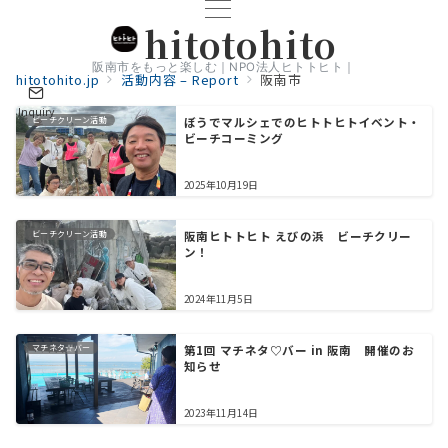
hitotohito
阪南市をもっと楽しむ｜NPO法人ヒトトヒト｜
hitotohito.jp
活動内容 – Report
阪南市
Inquiry
ビーチクリーン活動
ぼうでマルシェでのヒトトヒトイベント・
ビーチコーミング
2025年10月19日
ビーチクリーン活動
阪南ヒトトヒト えびの浜 ビーチクリー
ン！
2024年11月5日
マチネタ☆バー
第1回 マチネタ♡バー in 阪南 開催のお
知らせ
2023年11月14日