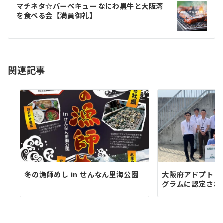
ゲ
マチネタ☆バーベキュー なにわ黒牛と大阪湾
を食べる会【満員御礼】
ー
シ
ョ
関連記事
ン
冬の漁師めし in せんなん里海公園
大阪府アドプト・
グラムに認定され